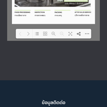
Please wait while flipbook
DearFlip: Loading PDF 71%
is loading. For more related
...
info, FAQs and issues
please refer to
DearFlip
WordPress Flipbook Plugin
Help
documentation.
ข้อมูลติดต่อ