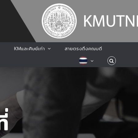
KMและศิษย์เก่า
สายตรงถึงคณบดี
ี่