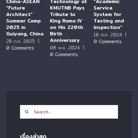
China-ASEAN
Technology at
“Academic
“Future
KMUTNB Pays
Service
Architect”
Tribute to
System for
Summer Camp
King Rama IV
Testing and
2025 in
on His 220th
Inspection”
Guiyang, China
Birth
18 ต.ค. 2024
|
Anniversary
28 ก.ค. 2025
|
0 Comments
08 พ.ย. 2024
|
0 Comments
0 Comments
Search
for:
เรื่องล่าสุด