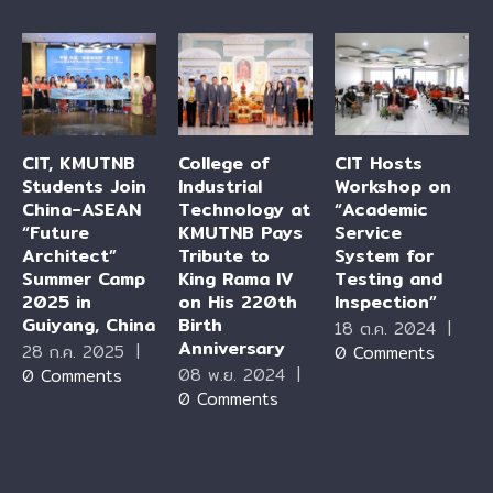
CIT, KMUTNB
College of
CIT Hosts
Students Join
Industrial
Workshop on
China-ASEAN
Technology at
“Academic
“Future
KMUTNB Pays
Service
Architect”
Tribute to
System for
Summer Camp
King Rama IV
Testing and
2025 in
on His 220th
Inspection”
Guiyang, China
Birth
18 ต.ค. 2024
|
Anniversary
28 ก.ค. 2025
|
0 Comments
08 พ.ย. 2024
|
0 Comments
0 Comments