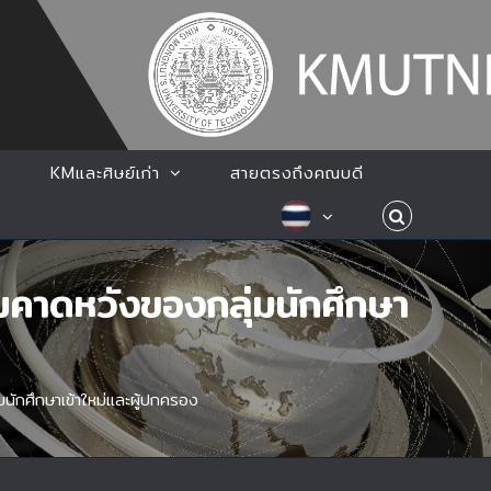
KMและศิษย์เก่า
สายตรงถึงคณบดี
าดหวังของกลุ่มนักศึกษา
กศึกษาเข้าใหม่และผู้ปกครอง