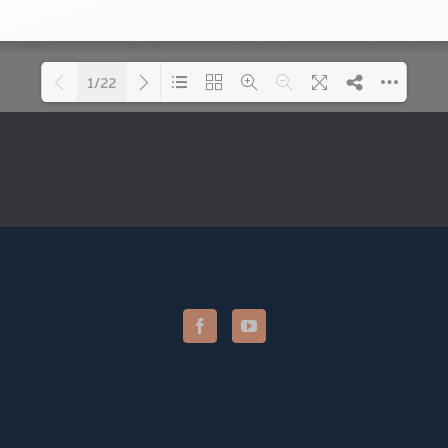
1/22
Please wait while flipbook is
DearFlip: Loading PDF 50% ...
loading. For more related
info, FAQs and issues
please refer to
DearFlip
WordPress Flipbook Plugin
Help
documentation.