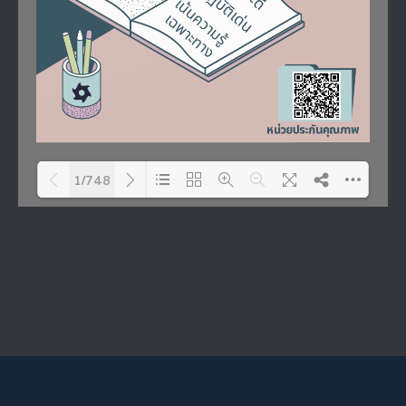
1/748
Please wait while flipbook is
DearFlip: Loading PDF 21% ...
loading. For more related
info, FAQs and issues
please refer to
DearFlip
WordPress Flipbook Plugin
Help
documentation.