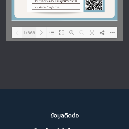
1/668
Please wait while flipbook is
DearFlip: Loading PDF 20% ...
loading. For more related
info, FAQs and issues
please refer to
DearFlip
WordPress Flipbook Plugin
Help
documentation.
ข้อมูลติดต่อ