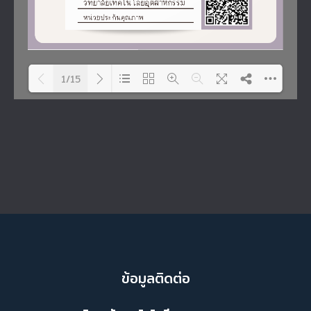
1/15
Please wait while flipbook is
DearFlip: Loading PDF 74% ...
loading. For more related
info, FAQs and issues
please refer to
DearFlip
WordPress Flipbook Plugin
Help
documentation.
ข้อมูลติดต่อ