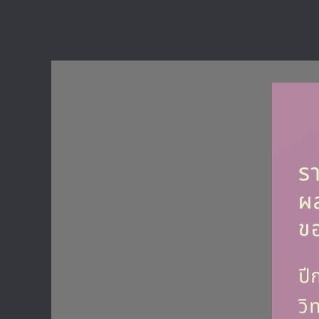
าด
ู้