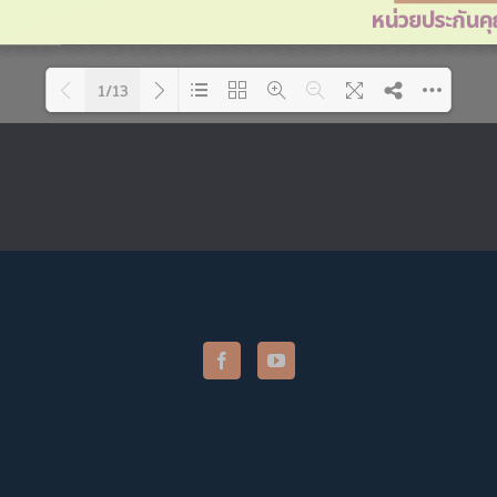
1/13
Please wait while flipbook is
DearFlip: Loading PDF 47% ...
loading. For more related
info, FAQs and issues
please refer to
DearFlip
WordPress Flipbook Plugin
Help
documentation.