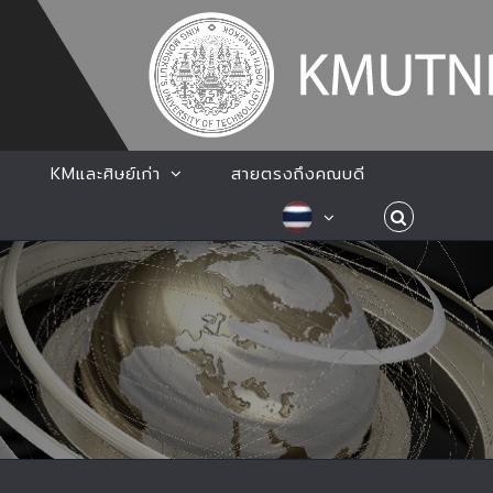
KMและศิษย์เก่า
สายตรงถึงคณบดี