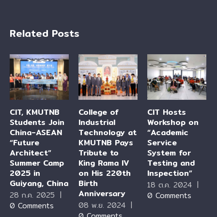
Related Posts
CIT, KMUTNB
College of
CIT Hosts
Students Join
Industrial
Workshop on
China-ASEAN
Technology at
“Academic
“Future
KMUTNB Pays
Service
Architect”
Tribute to
System for
Summer Camp
King Rama IV
Testing and
2025 in
on His 220th
Inspection”
Guiyang, China
Birth
18 ต.ค. 2024
|
Anniversary
28 ก.ค. 2025
|
0 Comments
08 พ.ย. 2024
|
0 Comments
0 Comments