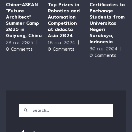
China-ASEAN
Top Prizes in
Certificates to
“Future
Robotics and
Exchange
Architect”
Automation
Students from
Summer Camp
Competition
Universitas
2025 in
at didacta
Negeri
Guiyang, China
Asia 2024
Surabaya,
Indonesia
28 ก.ค. 2025
|
18 ต.ค. 2024
|
30 ก.ย. 2024
|
0 Comments
0 Comments
0 Comments
Search
for: