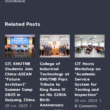
ประชาสัมพันธ์
Related Posts
CIT, KMUTNB
College of
CIT Hosts
Students Join
Industrial
Workshop on
China-ASEAN
Technology at
“Academic
“Future
KMUTNB Pays
Service
Architect”
Tribute to
System for
Summer Camp
King Rama IV
Testing and
2025 in
on His 220th
Inspection”
Guiyang, China
Birth
18 ต.ค. 2024
|
Anniversary
28 ก.ค. 2025
|
0 Comments