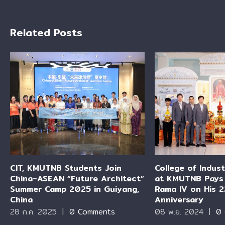
Related Posts
CIT, KMUTNB Students Join
College of Indus
China-ASEAN “Future Architect”
at KMUTNB Pays 
Summer Camp 2025 in Guiyang,
Rama IV on His 2
China
Anniversary
28 ก.ค. 2025
|
0 Comments
08 พ.ย. 2024
|
0