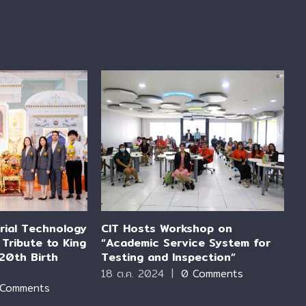
trial Technology
CIT Hosts Workshop on
K
Tribute to King
“Academic Service System for
P
20th Birth
Testing and Inspection”
A
d
18 ต.ค. 2024
|
0 Comments
 Comments
1