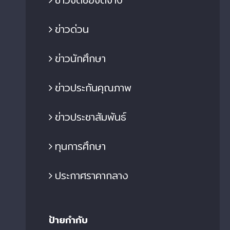
ข่าวด่วน
ข่าวนักศึกษา
ข่าวประกันคุณภาพ
ข่าวประชาสัมพันธ์
ทุนการศึกษา
MUTNB CIT Students Win Top
Special Lecture on
ประกาศราคากลาง
rizes in Robotics and
“Fundamental Knowle
utomation Competition at
Maintenance Teams 
idacta Asia 2024
Controlled Automate
Machinery” Held at
8 ต.ค. 2024
|
0 Comments
ป้ายกำกับ
10 ต.ค. 2024
|
0 Com