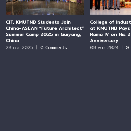
CIT, KMUTNB Students Join
College of Indus
China-ASEAN “Future Architect”
at KMUTNB Pays 
Summer Camp 2025 in Guiyang,
Rama IV on His 2
China
Anniversary
28 ก.ค. 2025
|
0 Comments
08 พ.ย. 2024
|
0