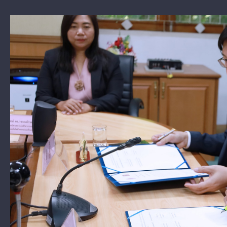
View
Larger
Image