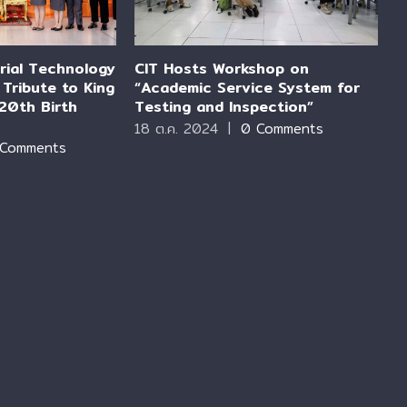
trial Technology
CIT Hosts Workshop on
K
Tribute to King
“Academic Service System for
P
20th Birth
Testing and Inspection”
A
d
18 ต.ค. 2024
|
0 Comments
 Comments
1