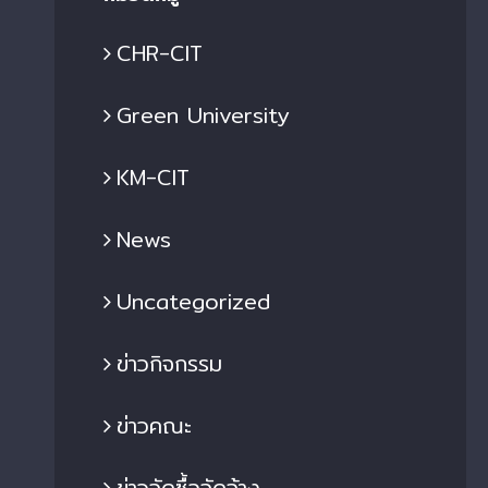
CHR-CIT
MUTNB CIT Students Win Top
Special Lecture on
rizes in Robotics and
“Fundamental Knowle
Green University
utomation Competition at
Maintenance Teams 
idacta Asia 2024
Controlled Automate
Machinery” Held at
KM-CIT
8 ต.ค. 2024
|
0 Comments
10 ต.ค. 2024
|
0 Com
News
Uncategorized
ข่าวกิจกรรม
ข่าวคณะ
ข่าวจัดซื้อจัดจ้าง