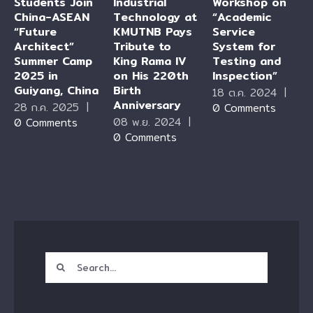
Students Join
Industrial
Workshop on
China-ASEAN
Technology at
“Academic
“Future
KMUTNB Pays
Service
Architect”
Tribute to
System for
Summer Camp
King Rama IV
Testing and
2025 in
on His 220th
Inspection”
Guiyang, China
Birth
18 ต.ค. 2024
|
Anniversary
28 ก.ค. 2025
|
0 Comments
08 พ.ย. 2024
|
0 Comments
0 Comments
Search
for: