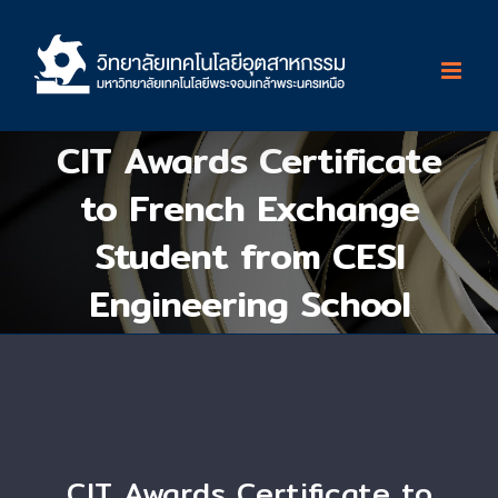
Skip
to
content
CIT Awards Certificate
to French Exchange
Student from CESI
Engineering School
CIT Awards Certificate to