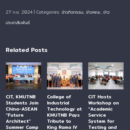
27 ก.ย. 2024
|
Categories:
ข่าวกิจกรรม
,
ข่าวคณะ
,
ข่าว
ประชาสัมพันธ์
Related Posts
CIT, KMUTNB
College of
CIT Hosts
Students Join
Industrial
Workshop on
China-ASEAN
Technology at
“Academic
“Future
KMUTNB Pays
Service
Architect”
Tribute to
System for
Summer Camp
King Rama IV
Testing and