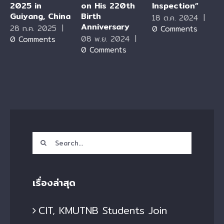
2025 in
on His 220th
Inspection”
Guiyang, China
Birth
18 ต.ค. 2024
|
Anniversary
28 ก.ค. 2025
|
0 Comments
08 พ.ย. 2024
|
0 Comments
0 Comments
Search
for:
เรื่องล่าสุด
CIT, KMUTNB Students Join