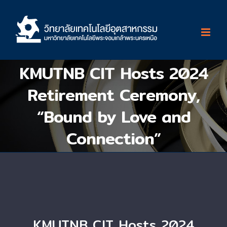
Skip
to
content
KMUTNB CIT Hosts 2024
Retirement Ceremony,
“Bound by Love and
Connection”
KMUTNB CIT Hosts 2024