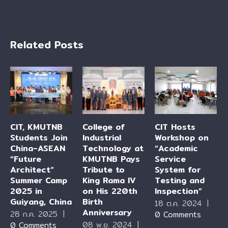
Related Posts
CIT, KMUTNB
College of
CIT Hosts
Students Join
Industrial
Workshop on
China-ASEAN
Technology at
“Academic
“Future
KMUTNB Pays
Service
Architect”
Tribute to
System for
Summer Camp
King Rama IV
Testing and
2025 in
on His 220th
Inspection”
Guiyang, China
Birth
18 ต.ค. 2024
|
Anniversary
28 ก.ค. 2025
|
0 Comments
08 พ.ย. 2024
|
0 Comments