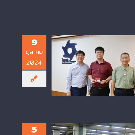
9
ตุลาคม
Congratulations on Academi
2024
Appointment to Assistant
Professor for Electrical
Engineering Faculty at KMUT
CIT
5