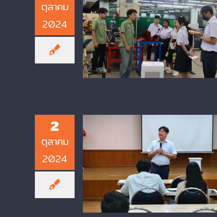
ตุลาคม
2024
OPEN HOUSE CIT Event
Showcases College of Industri
Technology at KMUTNB
2
ตุลาคม
2024
KMUTNB CIT Holds Orientati
and Scholarship Signing
Ceremony for Graduate
Students