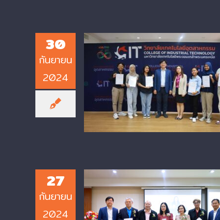
30
กันยายน
2024
KMUTNB CIT Dean Awards
Certificates to Exchange
Students from Universitas
Negeri Surabaya, Indonesia
27
กันยายน
2024
KMUTNB CIT Hosts 2024