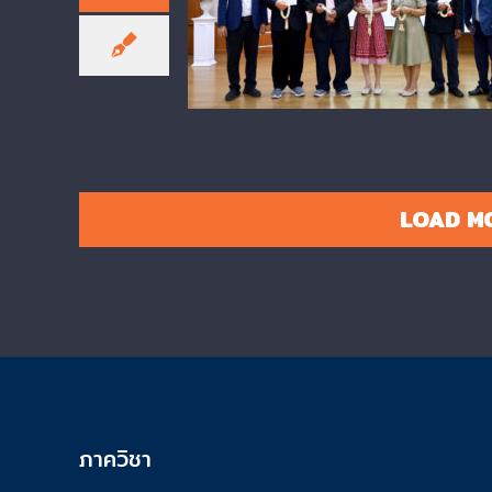
Retirement Ceremony, “Boun
by Love and Connection”
LOAD M
ภาควิชา