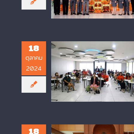
Anniversary
18
ตุลาคม
2024
CIT Hosts Workshop on
“Academic Service System fo
Testing and Inspection”
18