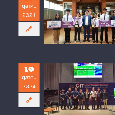
ตุลาคม
2024
KMUTNB CIT Students Win To
Prizes in Robotics and
Automation Competition at
didacta Asia 2024
10
ตุลาคม
Special Lecture on
2024
“Fundamental Knowledge for
Maintenance Teams of PLC-
Controlled Automated
Machinery” Held at KMUTNB C