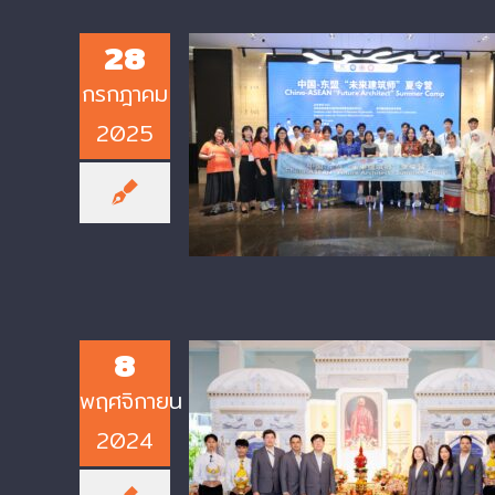
28
กรกฎาคม
2025
CIT, KMUTNB Students Join
China-ASEAN “Future Architec
Summer Camp 2025 in Guiyan
China
8
พฤศจิกายน
2024
College of Industrial Technolo
at KMUTNB Pays Tribute to Ki
Rama IV on His 220th Birth