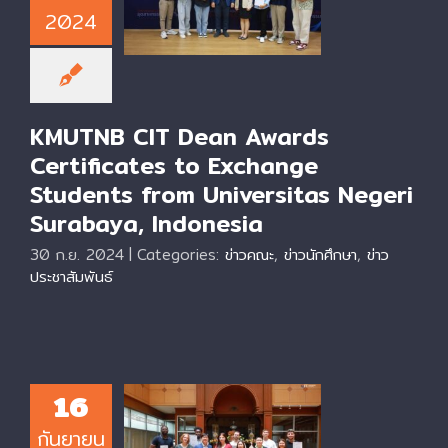
Exchange
2024
Students from
Universitas Negeri
Surabaya,
Indonesia
KMUTNB CIT Dean Awards
Certificates to Exchange
Students from Universitas Negeri
Surabaya, Indonesia
30 ก.ย. 2024
|
Categories:
ข่าวคณะ
,
ข่าวนักศึกษา
,
ข่าว
ประชาสัมพันธ์
16
KMUTNB CIT Dean
Awards
กันยายน
Certificates to