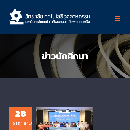
Skip
to
content
ข่าวนักศึกษา
28
CIT, KMUTNB
Students Join
กรกฎาคม
China-ASEAN