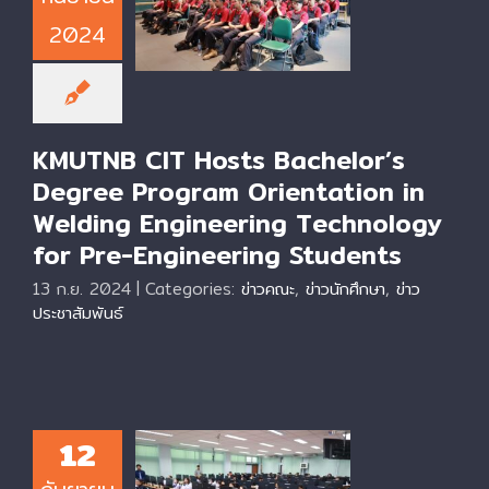
Orientation in
Welding
2024
Engineering
Technology for
Pre-Engineering
Students
KMUTNB CIT Hosts Bachelor’s
Degree Program Orientation in
Welding Engineering Technology
for Pre-Engineering Students
13 ก.ย. 2024
|
Categories:
ข่าวคณะ
,
ข่าวนักศึกษา
,
ข่าว
ประชาสัมพันธ์
KMUTNB CIT Hosts
12
Hands-On
Workshop in