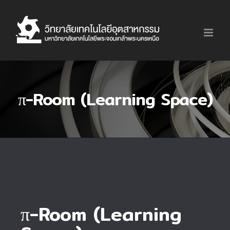
Skip
to
content
π-Room (Learning Space)
π-Room (Learning