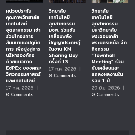
หน่วยประกัน
วิทยาลัย
วิทยาลัย
คุณภาพวิทยาลัย
เทคโนโลยี
เทคโนโลยี
เทคโนโลยี
อุตสาหกรรม
อุตสาหกรรม
อุตสาหกรรม เข้า
มจพ. ร่วมขับ
มหาวิทยาลัย
ร่วมโครงการ
เคลื่อนพลัง
พระจอมเกล้า
สัมมนาเชิงปฏิบัติ
ปัญญาประดิษฐ์
พระนครเหนือ จัด
การ เพื่อมุ่งสู่การ
ในงาน KM
กิจกรรม
บริหารองค์กร
Sharing Day
“Townhall
ด้วยแนวทาง
ครั้งที่ 13
Meeting” ร่วม
EdPEx ของคณะ
ขับเคลื่อนและ
17 ก.ค. 2026
|
วิศวกรรมศาสตร์
แถลงผลงานใน
0 Comments
และเทคโนโลยี
รอบ 1 ปี
17 ก.ค. 2026
|
29 มิ.ย. 2026
|
0 Comments
0 Comments