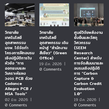
วิทยาลัย
วิทยาลัย
ศูนย์วิจัยพลังงาน
เทคโนโลยี
เทคโนโลยี
ยั่งยืนและวัสดุ
อุตสาหกรรม
อุตสาหกรรม เดิน
วิศวกรรม
มจพ. ได้จัดทำ
หน้าสู่ “สำนักงาน
(SEEM
โครงการฝึกอบรม
สีเขียว” (Green
Research
เชิงปฏิบัติการใน
Office)
Center) สำหรับ
หัวข้อ “การ
การจัดสัมมนาและ
19 มี.ค. 2026
|
ออกแบบและ
อบรมเชิงปฏิบัติ
0 Comments
วิเคราะห์แผง
การ “Carbon
วงจร PCB ด้วย
Capture &
Cadance
Carbon Credit
Allegro PCB /
Evaluation
MSA Tools”
1.0”
02 มิ.ย. 2026
|
19 มี.ค. 2026
|
0 Comments
0 Comments