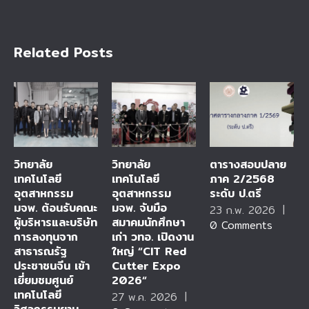
Related Posts
วิทยาลัย
วิทยาลัย
ตารางสอบปลาย
เทคโนโลยี
เทคโนโลยี
ภาค 2/2568
อุตสาหกรรม
อุตสาหกรรม
ระดับ ป.ตรี
มจพ. ต้อนรับคณะ
มจพ. จับมือ
23 ก.พ. 2026
|
ผู้บริหารและบริษัท
สมาคมนักศึกษา
0 Comments
การลงทุนจาก
เก่า วทอ. เปิดงาน
สาธารณรัฐ
ใหญ่ “CIT Red
ประชาชนจีน เข้า
Cutter Expo
เยี่ยมชมศูนย์
2026“
เทคโนโลยี
27 พ.ค. 2026
|