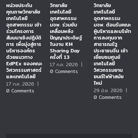
หน่วยประกัน
วิทยาลัย
วิทยาลัย
คุณภาพวิทยาลัย
เทคโนโลยี
เทคโนโลยี
เทคโนโลยี
อุตสาหกรรม
อุตสาหกรรม
อุตสาหกรรม เข้า
มจพ. ร่วมขับ
มจพ. ต้อนรับคณะ
ร่วมโครงการ
เคลื่อนพลัง
ผู้บริหารและบริษัท
สัมมนาเชิงปฏิบัติ
ปัญญาประดิษฐ์
การลงทุนจาก
การ เพื่อมุ่งสู่การ
ในงาน KM
สาธารณรัฐ
บริหารองค์กร
Sharing Day
ประชาชนจีน เข้า
ด้วยแนวทาง
ครั้งที่ 13
เยี่ยมชมศูนย์
EdPEx ของคณะ
เทคโนโลยี
17 ก.ค. 2026
|
วิศวกรรมศาสตร์
วิศวกรรมยาน
0 Comments
และเทคโนโลยี
ยนต์ไฟฟ้าสมัย
ใหม่
17 ก.ค. 2026
|
29 มิ.ย. 2026
|
0 Comments
0 Comments