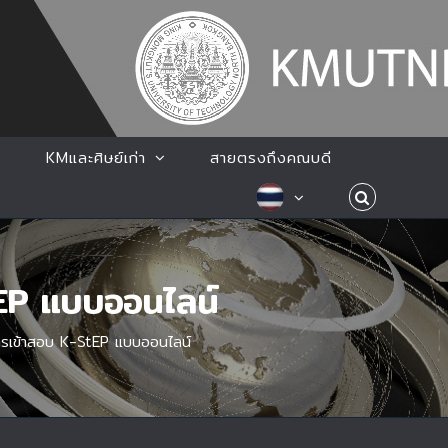
KMและศิษย์เก่า
สายตรงถึงคณบดี
tEP แบบออนไลน์
การเข้าสอบ K-StEP แบบออนไลน์