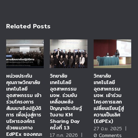
Related Posts
หน่วยประกัน
วิทยาลัย
วิทยาลัย
คุณภาพวิทยาลัย
เทคโนโลยี
เทคโนโลยี
เทคโนโลยี
อุตสาหกรรม
อุตสาหกรรม
อุตสาหกรรม เข้า
มจพ. ร่วมขับ
มจพ. เข้าร่วม
ร่วมโครงการ
เคลื่อนพลัง
โครงการแลก
สัมมนาเชิงปฏิบัติ
ปัญญาประดิษฐ์
เปลี่ยนเรียนรู้สู่
การ เพื่อมุ่งสู่การ
ในงาน KM
ความเป็นเลิศ
บริหารองค์กร
Sharing Day
(EdPEx)
ด้วยแนวทาง
ครั้งที่ 13
27 มิ.ย. 2025
|
EdPEx ของคณะ
17 ก.ค. 2026
|
0 Comments