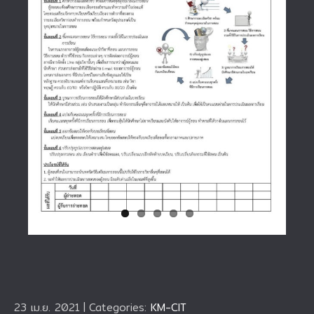
23 เม.ย. 2021
|
Categories:
KM-CIT