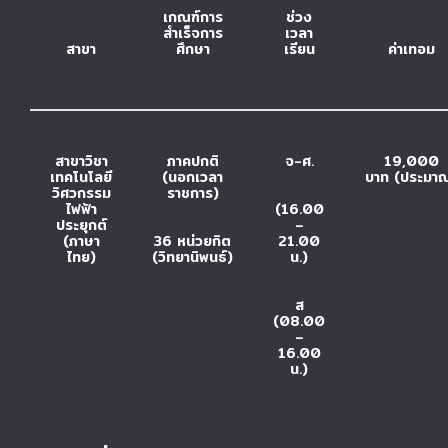
เกณฑ์การ
ช่วง
สำเร็จการ
เวลา
สาขา
ศึกษา
เรียน
ค่าเทอม
สาขาวิชา
ภาคปกติ
จ-ศ.
19,000
เทคโนโลยี
(นอกเวลา
บาท (ประมา
วิศวกรรม
ราชการ)
ไฟฟ้า
(16.00
ประยุกต์
–
(ภาษา
36 หน่วยกิต
21.00
ไทย)
(วิทยานิพนธ์)
น.)
ส
(08.00
–
16.00
น.)