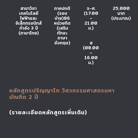
สาขาวิชา
ภาคปกติ
จ-ศ.
25,000
เทคโนโลยี
(รอบ
(17.00
บาท
ไฟฟ้าและ
บ่าย)86
–
(ประมาณ)
อิเล็กทรอนิกส์
หน่วยกิต
21.00
กำลัง 3 ปี
(เสริม
น.)
(ภาษาไทย)
ทักษะ
ภาษา
อังกฤษ)
ส
(08.00
–
16.00
น.)
หลักสูตรปริญญาโท วิศวกรรมศาสตรมหา
บัณฑิต 2 ปี
(รายละเอียดหลักสูตรเพิ่มเติม)