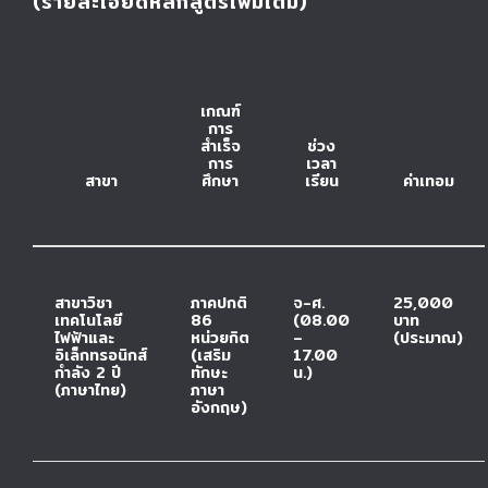
(รายละเอียดหลักสูตรเพิ่มเติม)
เกณฑ์
การ
สำเร็จ
ช่วง
การ
เวลา
สาขา
ศึกษา
เรียน
ค่าเทอม
สาขาวิชา
ภาคปกติ
จ-ศ.
25,000
เทคโนโลยี
86
(08.00
บาท
ไฟฟ้าและ
หน่วยกิต
–
(ประมาณ)
อิเล็กทรอนิกส์
(เสริม
17.00
กำลัง 2 ปี
ทักษะ
น.)
(ภาษาไทย)
ภาษา
อังกฤษ)