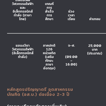
วิศวกรรมไฟฟ้า
เกณฑ์
และ
การ
อิเล็กทรอนิกส์
สำเร็จ
ช่วง
กำลัง (ภาษา
การ
เวลา
ไทย)
ศึกษา
เรียน
ค่าเทอม
แขนงวิชา
ภาคปกติ
จ-ศ.
25,000
วิศวกรรมไฟฟ้า
126
บาท
(อิเล็กทรอนิกส์
หน่วยกิต
(ประมาณ)
กำลัง)
(เสริม
(09.00
ทักษะ
–
ภาษา
16.00)
อังกฤษ)
หลักสูตรปริญญาตรี อุตสาหกรรม
บัณฑิต (อส.บ.) ต่อเนื่อง 2-3 ปี