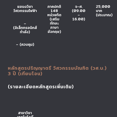
แขนงวิชา
ภาคปกติ
จ-ศ.
25,000
วิศวกรรมไฟฟ้า
148
(09.00
บาท
หน่วยกิต
–
(ประมาณ)
(เสริม
16.00)
ทักษะ
–
ภาษา
(อิเล็กทรอนิกส์
อังกฤษ)
กำลัง)
– (ควบคุม)
หลักสูตรปริญญาตรี วิศวกรรมบัณฑิต (วศ.บ.)
3 ปี (เทียบโอน)
(รายละเอียดหลักสูตรเพิ่มเติม)
สาขาวิชา
เทคโนโลยี