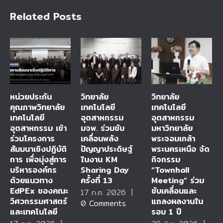
Related Posts
หน่วยประกัน
วิทยาลัย
วิทยาลัย
คุณภาพวิทยาลัย
เทคโนโลยี
เทคโนโลยี
เทคโนโลยี
อุตสาหกรรม
อุตสาหกรรม
อุตสาหกรรม เข้า
มจพ. ร่วมขับ
มหาวิทยาลัย
ร่วมโครงการ
เคลื่อนพลัง
พระจอมเกล้า
สัมมนาเชิงปฏิบัติ
ปัญญาประดิษฐ์
พระนครเหนือ จัด
การ เพื่อมุ่งสู่การ
ในงาน KM
กิจกรรม
บริหารองค์กร
Sharing Day
“Townhall
ด้วยแนวทาง
ครั้งที่ 13
Meeting” ร่วม
EdPEx ของคณะ
ขับเคลื่อนและ
17 ก.ค. 2026
|
วิศวกรรมศาสตร์
แถลงผลงานใน
0 Comments
และเทคโนโลยี
รอบ 1 ปี