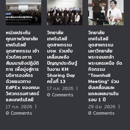
หน่วยประกัน
วิทยาลัย
วิทยาลัย
คุณภาพวิทยาลัย
เทคโนโลยี
เทคโนโลยี
เทคโนโลยี
อุตสาหกรรม
อุตสาหกรรม
อุตสาหกรรม เข้า
มจพ. ร่วมขับ
มหาวิทยาลัย
ร่วมโครงการ
เคลื่อนพลัง
พระจอมเกล้า
สัมมนาเชิงปฏิบัติ
ปัญญาประดิษฐ์
พระนครเหนือ จัด
การ เพื่อมุ่งสู่การ
ในงาน KM
กิจกรรม
บริหารองค์กร
Sharing Day
“Townhall
ด้วยแนวทาง
ครั้งที่ 13
Meeting” ร่วม
EdPEx ของคณะ
ขับเคลื่อนและ
17 ก.ค. 2026
|
วิศวกรรมศาสตร์
แถลงผลงานใน
0 Comments
และเทคโนโลยี
รอบ 1 ปี
17 ก.ค. 2026
|
29 มิ.ย. 2026
|
0 Comments
0 Comments