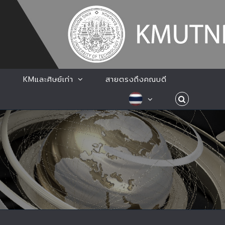
KMและศิษย์เก่า
สายตรงถึงคณบดี