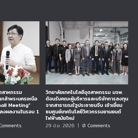
อุตสาหกรรม
วิทยาลัยเทคโนโลยีอุตสาหกรรม มจพ.
ว
เกล้าพระนครเหนือ
ต้อนรับคณะผู้บริหารและบริษัทการลงทุน
ร
hall Meeting”
จากสาธารณรัฐประชาชนจีน เข้าเยี่ยม
ร
แถลงผลงานในรอบ 1
ชมศูนย์เทคโนโลยีวิศวกรรมยานยนต์
ก
ไฟฟ้าสมัยใหม่
D
Comments
29 มิ.ย. 2026
|
0 Comments
2