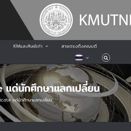
KMและศิษย์เก่า
สายตรงถึงคณบดี
 แด่นักศึกษาแลกเปลี่ยน
cate แด่นักศึกษาแลกเปลี่ยน