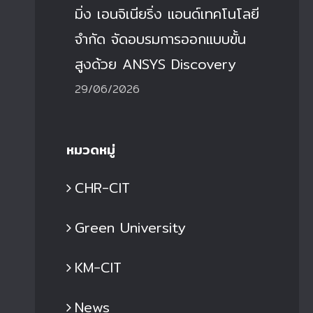
มิ่ง เอนจิเนียริ่ง แอนด์เทคโนโลยี
จำกัด จัดอบรมการออกแบบขั้น
สูงด้วย ANSYS Discovery
29/06/2026
หมวดหมู่
CHR-CIT
ิทยาลัยเทคโนโลยีอุตสาหกรรม มจพ.
วิทยาลัยเทคโนโลยีอุตส
่วมกับ บริษัท ไดน่า ฟอร์มมิ่ง เอนจิเนีย
ได้จัดทำโครงการตรวจติด
Green University
ิ่ง แอนด์เทคโนโลยี จำกัด จัดอบรม
ขอรับรองมาตรฐาน IS
ารออกแบบขั้นสูงด้วย ANSYS
มุ่งสู่ความเป็นเลิศด้านก
KM-CIT
iscovery
คุณภาพ
9 มิ.ย. 2026
|
0 Comments
29 มิ.ย. 2026
|
0 Com
News