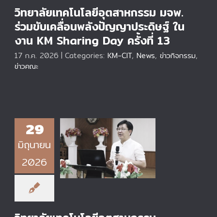
วิทยาลัยเทคโนโลยีอุตสาหกรรม มจพ.
ร่วมขับเคลื่อนพลังปัญญาประดิษฐ์ ใน
งาน KM Sharing Day ครั้งที่ 13
17 ก.ค. 2026
|
Categories:
KM-CIT
,
News
,
ข่าวกิจกรรม
,
ข่าวคณะ
วิทยาลัยเทคโนโลยี
29
อุตสาหกรรม
มหาวิทยาลัย
มิถุนายน
พระจอมเกล้า
พระนครเหนือ จัด
2026
กิจกรรม “Townhall
Meeting” ร่วมขับ
เคลื่อนและแถลงผล
งานในรอบ 1 ปี