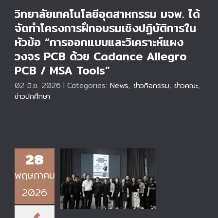
วิทยาลัยเทคโนโลยีอุตสาหกรรม มจพ. ได้
จัดทำโครงการฝึกอบรมเชิงปฏิบัติการใน
หัวข้อ “การออกแบบและวิเคราะห์แผง
วงจร PCB ด้วย Cadance Allegro
PCB / MSA Tools”
02 มิ.ย. 2026
|
Categories:
News
,
ข่าวกิจกรรม
,
ข่าวคณะ
,
ข่าวนักศึกษา
วิทยาลัยเทคโนโลยี
28
อุตสาหกรรม
พฤษภาคม
มหาวิทยาลัยเทคโนโลยี
พระจอมเกล้า
2026
พระนครเหนือ ได้จัด
กิจกรรม “CIT
Morning Talk ภาระ