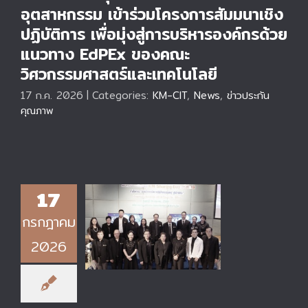
อุตสาหกรรม เข้าร่วมโครงการสัมมนาเชิง
ปฏิบัติการ เพื่อมุ่งสู่การบริหารองค์กรด้วย
แนวทาง EdPEx ของคณะ
วิศวกรรมศาสตร์และเทคโนโลยี
17 ก.ค. 2026
|
Categories:
KM-CIT
,
News
,
ข่าวประกัน
คุณภาพ
17
วิทยาลัยเทคโนโลยี
กรกฎาคม
อุตสาหกรรม มจพ.
ร่วมขับเคลื่อนพลัง
2026
ปัญญาประดิษฐ์ ในงาน
KM Sharing Day
ครั้งที่ 13