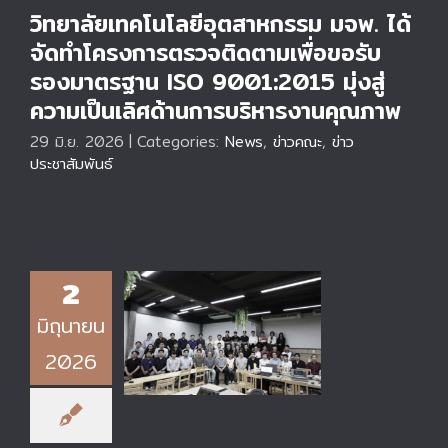
วิทยาลัยเทคโนโลยีอุตสาหกรรม มจพ. ได้
จัดทำโครงการตรวจติดตามเพื่อขอรับ
รองมาตรฐาน ISO 9001:2015 มุ่งสู่
ความเป็นเลิศด้านการบริหารงานคุณภาพ
29 มิ.ย. 2026
|
Categories:
News
,
ข่าวคณะ
,
ข่าว
ประชาสัมพันธ์
วิทยาลัยเทคโนโลยี
2
อุตสาหกรรม มจพ. ได้
จัดทำโครงการฝึก
มิถุนายน
อบรมเชิงปฏิบัติการใน
หัวข้อ “การออกแบบ
2026
และวิเคราะห์แผงวงจร
PCB ด้วย Cadance
Allegro PCB / MSA
Tools”