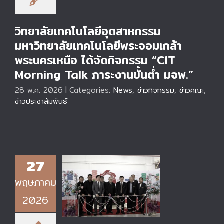
งานขั้นต่ำ มจพ.”
วิทยาลัยเทคโนโลยีอุตสาหกรรม
มหาวิทยาลัยเทคโนโลยีพระจอมเกล้า
พระนครเหนือ ได้จัดกิจกรรม “CIT
Morning Talk ภาระงานขั้นต่ำ มจพ.”
28 พ.ค. 2026
|
Categories:
News
,
ข่าวกิจกรรม
,
ข่าวคณะ
,
ข่าวประชาสัมพันธ์
27
วิทยาลัยเทคโนโลยี
พฤษภาคม
อุตสาหกรรม มจพ. จับ
มือ สมาคมนักศึกษาเก่า
2026
วทอ. เปิดงานใหญ่
“CIT Red Cutter
Expo 2026“