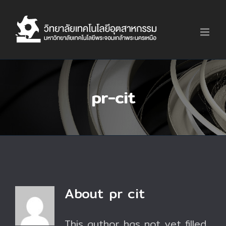
Skip
to
content
pr-cit
About
pr cit
This author has not yet filled