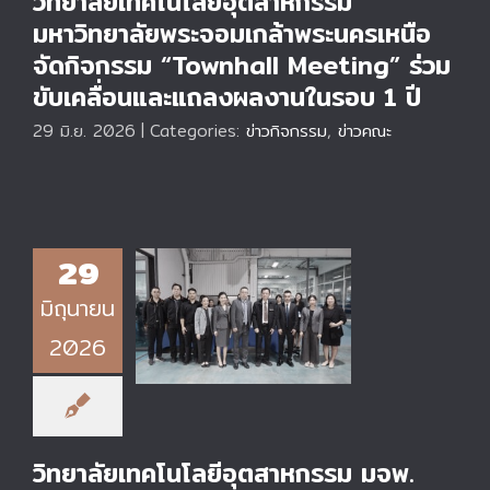
วิทยาลัยเทคโนโลยีอุตสาหกรรม
มหาวิทยาลัยพระจอมเกล้าพระนครเหนือ
จัดกิจกรรม “Townhall Meeting” ร่วม
ขับเคลื่อนและแถลงผลงานในรอบ 1 ปี
29 มิ.ย. 2026
|
Categories:
ข่าวกิจกรรม
,
ข่าวคณะ
วิทยาลัยเทคโนโลยี
29
อุตสาหกรรม มจพ.
ต้อนรับคณะผู้บริหาร
มิถุนายน
และบริษัทการลงทุน
จากสาธารณรัฐ
2026
ประชาชนจีน เข้าเยี่ยม
ชมศูนย์เทคโนโลยี
วิศวกรรมยานยนต์
ไฟฟ้าสมัยใหม่
วิทยาลัยเทคโนโลยีอุตสาหกรรม มจพ.