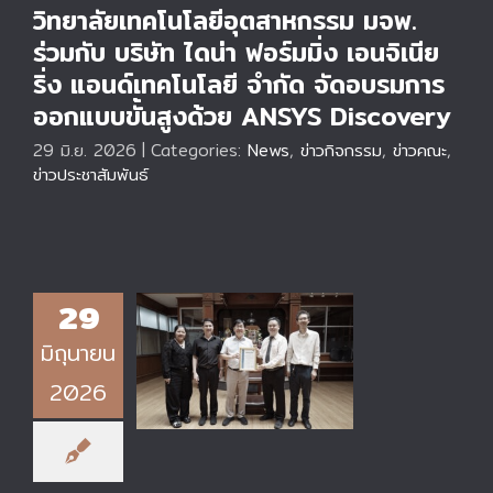
วิทยาลัยเทคโนโลยีอุตสาหกรรม มจพ.
ร่วมกับ บริษัท ไดน่า ฟอร์มมิ่ง เอนจิเนีย
ริ่ง แอนด์เทคโนโลยี จำกัด จัดอบรมการ
ออกแบบขั้นสูงด้วย ANSYS Discovery
29 มิ.ย. 2026
|
Categories:
News
,
ข่าวกิจกรรม
,
ข่าวคณะ
,
ข่าวประชาสัมพันธ์
วิทยาลัยเทคโนโลยี
29
อุตสาหกรรม มจพ. ได้
มิถุนายน
จัดทำโครงการตรวจ
ติดตามเพื่อขอรับรอง
2026
มาตรฐาน ISO
9001:2015 มุ่งสู่
ความเป็นเลิศด้านการ
บริหารงานคุณภาพ