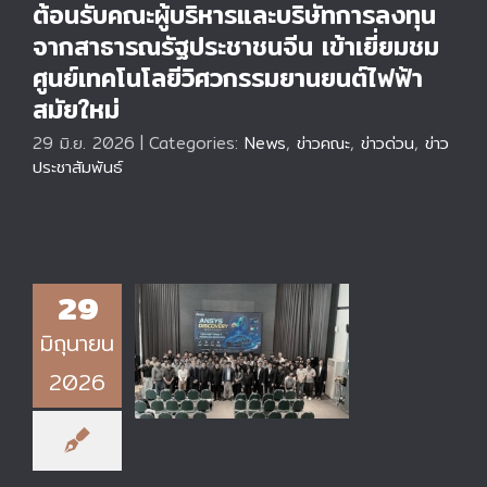
ต้อนรับคณะผู้บริหารและบริษัทการลงทุน
จากสาธารณรัฐประชาชนจีน เข้าเยี่ยมชม
ศูนย์เทคโนโลยีวิศวกรรมยานยนต์ไฟฟ้า
สมัยใหม่
29 มิ.ย. 2026
|
Categories:
News
,
ข่าวคณะ
,
ข่าวด่วน
,
ข่าว
ประชาสัมพันธ์
วิทยาลัยเทคโนโลยี
29
อุตสาหกรรม มจพ.
มิถุนายน
ร่วมกับ บริษัท ไดน่า
ฟอร์มมิ่ง เอนจิเนียริ่ง
2026
แอนด์เทคโนโลยี จำกัด
จัดอบรมการออกแบบ
ขั้นสูงด้วย ANSYS
Discovery