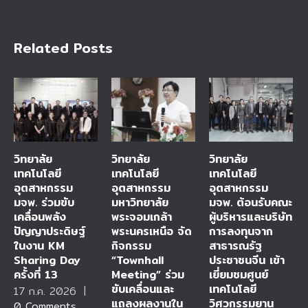
Related Posts
วิทยาลัย
วิทยาลัย
วิทยาลัย
เทคโนโลยี
เทคโนโลยี
เทคโนโลยี
อุตสาหกรรม
อุตสาหกรรม
อุตสาหกรรม
มจพ. ร่วมขับ
มหาวิทยาลัย
มจพ. ต้อนรับคณะ
เคลื่อนพลัง
พระจอมเกล้า
ผู้บริหารและบริษัท
ปัญญาประดิษฐ์
พระนครเหนือ จัด
การลงทุนจาก
ในงาน KM
กิจกรรม
สาธารณรัฐ
Sharing Day
“Townhall
ประชาชนจีน เข้า
ครั้งที่ 13
Meeting” ร่วม
เยี่ยมชมศูนย์
ขับเคลื่อนและ
เทคโนโลยี
17 ก.ค. 2026
|
แถลงผลงานใน
วิศวกรรมยาน
0 Comments