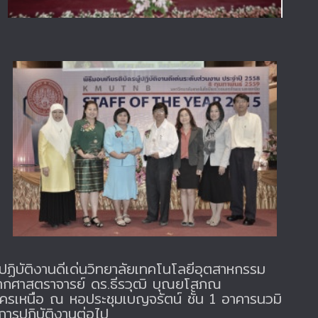
นผู้ปฏิบัติงานดีเด่นวิทยาลัยเทคโนโลยีอุตสาหกรรม
8 จากศาสตราจารย์ ดร.ธีรวุฒิ บุณยโสภณ
ครเหนือ ณ หอประชุมเบญจรัตน์ ชั้น 1 อาคารนวมิ
การปฏิบัติงานต่อไป