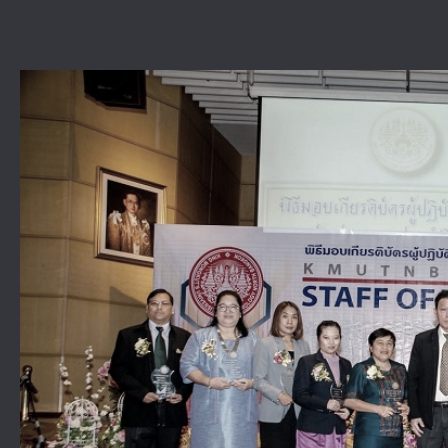
View
Larger
Image