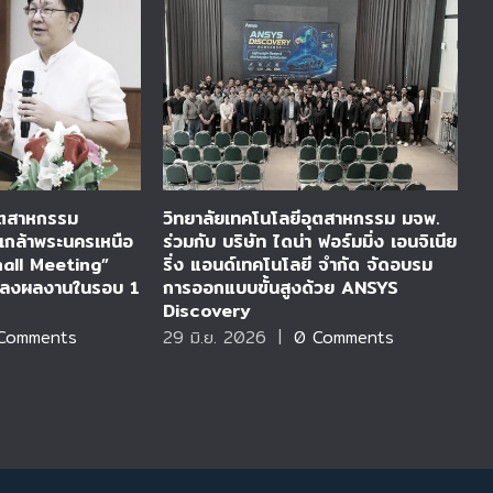
อุตสาหกรรม
วิทยาลัยเทคโนโลยีอุตสาหกรรม มจพ.
ว
เกล้าพระนครเหนือ
ร่วมกับ บริษัท ไดน่า ฟอร์มมิ่ง เอนจิเนีย
ไ
hall Meeting”
ริ่ง แอนด์เทคโนโลยี จำกัด จัดอบรม
ก
แถลงผลงานในรอบ 1
การออกแบบขั้นสูงด้วย ANSYS
แ
Discovery
A
Comments
29 มิ.ย. 2026
|
0 Comments
0