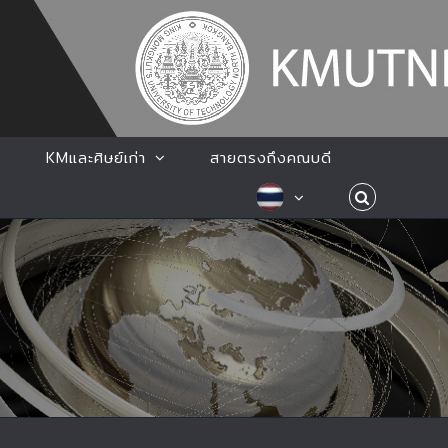
KMและศิษย์เก่า
สายตรงถึงคณบดี