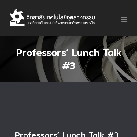
Skip
to
content
Professors’ Lunch Talk
#3
Professors’ Lunch Talk #3