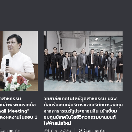
อุตสาหกรรม
วิทยาลัยเทคโนโลยีอุตสาหกรรม มจพ.
ว
เกล้าพระนครเหนือ
ต้อนรับคณะผู้บริหารและบริษัทการลงทุน
ร
hall Meeting”
จากสาธารณรัฐประชาชนจีน เข้าเยี่ยม
ร
แถลงผลงานในรอบ 1
ชมศูนย์เทคโนโลยีวิศวกรรมยานยนต์
ก
ไฟฟ้าสมัยใหม่
D
Comments
29 มิ.ย. 2026
|
0 Comments
2