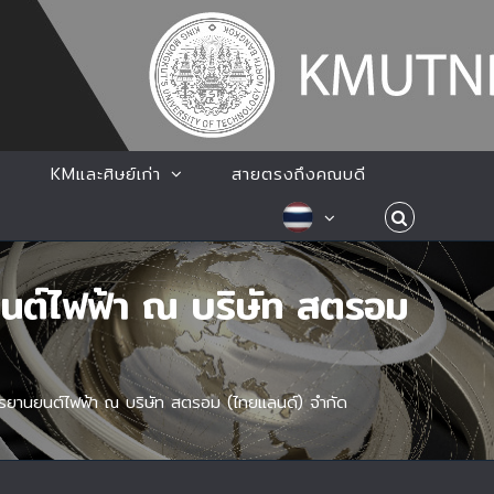
KMและศิษย์เก่า
สายตรงถึงคณบดี
นต์ไฟฟ้า ณ บริษัท สตรอม
รยานยนต์ไฟฟ้า ณ บริษัท สตรอม (ไทยแลนด์) จำกัด