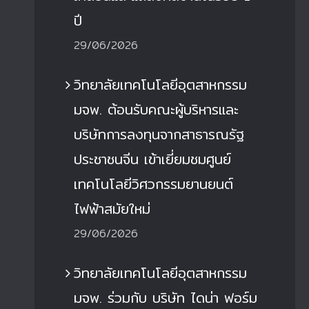
ปี
29/06/2026
วิทยาลัยเทคโนโลยีอุตสาหกรรม
มจพ. ต้อนรับคณะผู้บริหารและ
บริษัทการลงทุนจากสาธารณรัฐ
ประชาชนจีน เข้าเยี่ยมชมศูนย์
เทคโนโลยีวิศวกรรมยานยนต์
ไฟฟ้าสมัยใหม่
ิทยาลัยเทคโนโลยีอุตสาหกรรม มจพ.
วิทยาลัยเทคโนโลยีอุตส
29/06/2026
่วมกับ บริษัท ไดน่า ฟอร์มมิ่ง เอนจิเนีย
ได้จัดทำโครงการตรวจติด
ิ่ง แอนด์เทคโนโลยี จำกัด จัดอบรม
ขอรับรองมาตรฐาน IS
วิทยาลัยเทคโนโลยีอุตสาหกรรม
ารออกแบบขั้นสูงด้วย ANSYS
มุ่งสู่ความเป็นเลิศด้านก
iscovery
คุณภาพ
มจพ. ร่วมกับ บริษัท ไดน่า ฟอร์ม
9 มิ.ย. 2026
|
0 Comments
29 มิ.ย. 2026
|
0 Com