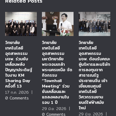
Related Posts
วิทยาลัย
วิทยาลัย
วิทยาลัย
เทคโนโลยี
เทคโนโลยี
เทคโนโลยี
อุตสาหกรรม
อุตสาหกรรม
อุตสาหกรรม
มจพ. ร่วมขับ
มหาวิทยาลัย
มจพ. ต้อนรับคณะ
เคลื่อนพลัง
พระจอมเกล้า
ผู้บริหารและบริษัท
ปัญญาประดิษฐ์
พระนครเหนือ จัด
การลงทุนจาก
ในงาน KM
กิจกรรม
สาธารณรัฐ
Sharing Day
“Townhall
ประชาชนจีน เข้า
ครั้งที่ 13
Meeting” ร่วม
เยี่ยมชมศูนย์
ขับเคลื่อนและ
เทคโนโลยี
17 ก.ค. 2026
|
แถลงผลงานใน
วิศวกรรมยาน
0 Comments
รอบ 1 ปี
ยนต์ไฟฟ้าสมัย
ใหม่
29 มิ.ย. 2026
|
29 มิ.ย. 2026
|
0 Comments