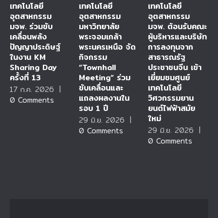
เทคโนโลยี
เทคโนโลยี
เทคโนโลยี
อุตสาหกรรม
อุตสาหกรรม
อุตสาหกรรม
มจพ. ร่วมขับ
มหาวิทยาลัย
มจพ. ต้อนรับคณะ
เคลื่อนพลัง
พระจอมเกล้า
ผู้บริหารและบริษัท
ปัญญาประดิษฐ์
พระนครเหนือ จัด
การลงทุนจาก
ในงาน KM
กิจกรรม
สาธารณรัฐ
Sharing Day
“Townhall
ประชาชนจีน เข้า
ครั้งที่ 13
Meeting” ร่วม
เยี่ยมชมศูนย์
ขับเคลื่อนและ
เทคโนโลยี
17 ก.ค. 2026
|
แถลงผลงานใน
วิศวกรรมยาน
0 Comments
รอบ 1 ปี
ยนต์ไฟฟ้าสมัย
ใหม่
29 มิ.ย. 2026
|
29 มิ.ย. 2026
|
0 Comments
0 Comments