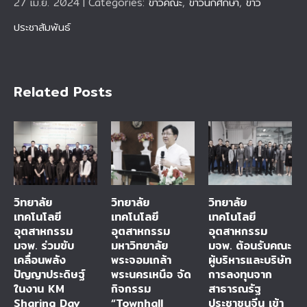
27 เม.ย. 2024
|
Categories:
ข่าวคณะ
,
ข่าวนักศึกษา
,
ข่าว
ประชาสัมพันธ์
Related Posts
วิทยาลัย
วิทยาลัย
วิทยาลัย
เทคโนโลยี
เทคโนโลยี
เทคโนโลยี
อุตสาหกรรม
อุตสาหกรรม
อุตสาหกรรม
มจพ. ร่วมขับ
มหาวิทยาลัย
มจพ. ต้อนรับคณะ
เคลื่อนพลัง
พระจอมเกล้า
ผู้บริหารและบริษัท
ปัญญาประดิษฐ์
พระนครเหนือ จัด
การลงทุนจาก
ในงาน KM
กิจกรรม
สาธารณรัฐ
Sharing Day
“Townhall
ประชาชนจีน เข้า