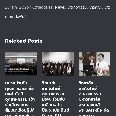
27 ส.ค. 2025
|
Categories:
News
,
ข่าวกิจกรรม
,
ข่าวคณะ
,
ข่าว
ประชาสัมพันธ์
Related Posts
หน่วยประกัน
วิทยาลัย
วิทยาลัย
คุณภาพวิทยาลัย
เทคโนโลยี
เทคโนโลยี
เทคโนโลยี
อุตสาหกรรม
อุตสาหกรรม
อุตสาหกรรม เข้า
มจพ. ร่วมขับ
มหาวิทยาลัย
ร่วมโครงการ
เคลื่อนพลัง
พระจอมเกล้า
สัมมนาเชิงปฏิบัติ
ปัญญาประดิษฐ์
พระนครเหนือ จัด
การ เพื่อมุ่งสู่การ
ในงาน KM
กิจกรรม