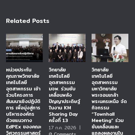
Related Posts
หน่วยประกัน
วิทยาลัย
วิทยาลัย
คุณภาพวิทยาลัย
เทคโนโลยี
เทคโนโลยี
เทคโนโลยี
อุตสาหกรรม
อุตสาหกรรม
อุตสาหกรรม เข้า
มจพ. ร่วมขับ
มหาวิทยาลัย
ร่วมโครงการ
เคลื่อนพลัง
พระจอมเกล้า
สัมมนาเชิงปฏิบัติ
ปัญญาประดิษฐ์
พระนครเหนือ จัด
การ เพื่อมุ่งสู่การ
ในงาน KM
กิจกรรม
บริหารองค์กร
Sharing Day
“Townhall
ด้วยแนวทาง
ครั้งที่ 13
Meeting” ร่วม
EdPEx ของคณะ
ขับเคลื่อนและ
17 ก.ค. 2026
|
วิศวกรรมศาสตร์
แถลงผลงานใน
0 Comments