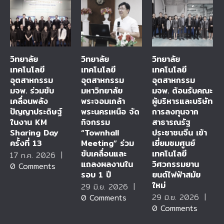
วิทยาลัย
วิทยาลัย
วิทยาลัย
เทคโนโลยี
เทคโนโลยี
เทคโนโลยี
อุตสาหกรรม
อุตสาหกรรม
อุตสาหกรรม
มจพ. ร่วมขับ
มหาวิทยาลัย
มจพ. ต้อนรับคณะ
เคลื่อนพลัง
พระจอมเกล้า
ผู้บริหารและบริษัท
ปัญญาประดิษฐ์
พระนครเหนือ จัด
การลงทุนจาก
ในงาน KM
กิจกรรม
สาธารณรัฐ
Sharing Day
“Townhall
ประชาชนจีน เข้า
ครั้งที่ 13
Meeting” ร่วม
เยี่ยมชมศูนย์
ขับเคลื่อนและ
เทคโนโลยี
17 ก.ค. 2026
|
แถลงผลงานใน
วิศวกรรมยาน
0 Comments
รอบ 1 ปี
ยนต์ไฟฟ้าสมัย
ใหม่
29 มิ.ย. 2026
|
29 มิ.ย. 2026
|
0 Comments
0 Comments