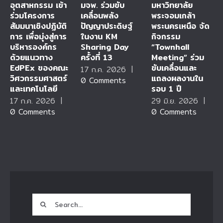
อุตสาหกรรม เข้า
มจพ. ร่วมขับ
มหาวิทยาลัย
ร่วมโครงการ
เคลื่อนพลัง
พระจอมเกล้า
สัมมนาเชิงปฏิบัติ
ปัญญาประดิษฐ์
พระนครเหนือ จัด
การ เพื่อมุ่งสู่การ
ในงาน KM
กิจกรรม
บริหารองค์กร
Sharing Day
“Townhall
ด้วยแนวทาง
ครั้งที่ 13
Meeting” ร่วม
EdPEx ของคณะ
ขับเคลื่อนและ
17 ก.ค. 2026
|
วิศวกรรมศาสตร์
แถลงผลงานใน
0 Comments
และเทคโนโลยี
รอบ 1 ปี
17 ก.ค. 2026
|
29 มิ.ย. 2026
|
0 Comments
0 Comments
Search
for: