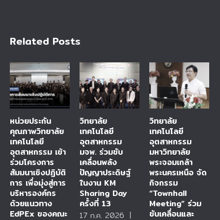
Related Posts
หน่วยประกัน
วิทยาลัย
วิทยาลัย
คุณภาพวิทยาลัย
เทคโนโลยี
เทคโนโลยี
เทคโนโลยี
อุตสาหกรรม
อุตสาหกรรม
อุตสาหกรรม เข้า
มจพ. ร่วมขับ
มหาวิทยาลัย
ร่วมโครงการ
เคลื่อนพลัง
พระจอมเกล้า
สัมมนาเชิงปฏิบัติ
ปัญญาประดิษฐ์
พระนครเหนือ จัด
การ เพื่อมุ่งสู่การ
ในงาน KM
กิจกรรม
บริหารองค์กร
Sharing Day
“Townhall
ด้วยแนวทาง
ครั้งที่ 13
Meeting” ร่วม
EdPEx ของคณะ
ขับเคลื่อนและ
17 ก.ค. 2026
|