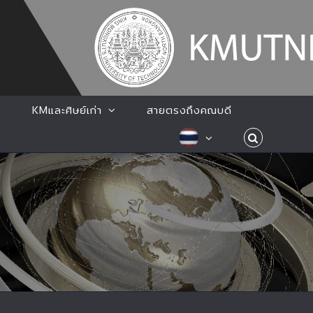
KMและศิษย์เก่า
สายตรงถึงคณบดี