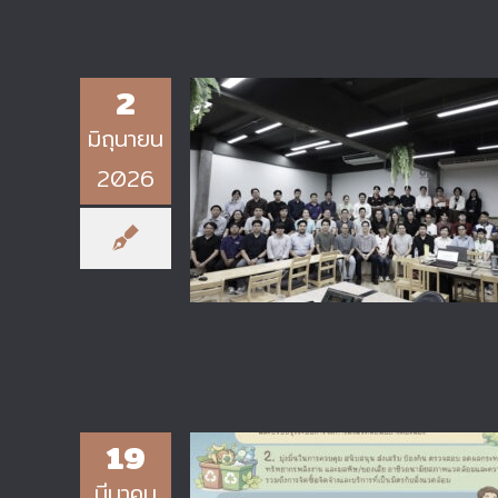
2
มิถุนายน
วิทยาลัยเทคโนโลยีอุตสาหกรรม มจ
2026
ได้จัดทำโครงการฝึกอบรมเชิงปฏิบัต
การในหัวข้อ “การออกแบบและวิเคราะ
แผงวงจร PCB ด้วย Cadance
Allegro PCB / MSA Tools”
19
มีนาคม