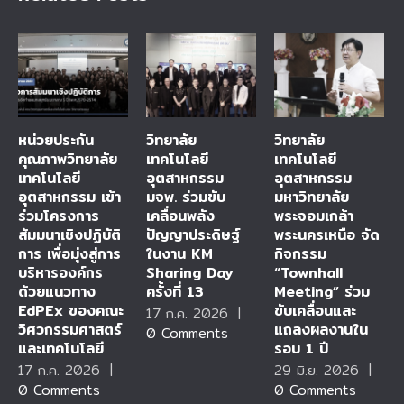
หน่วยประกัน
วิทยาลัย
วิทยาลัย
คุณภาพวิทยาลัย
เทคโนโลยี
เทคโนโลยี
เทคโนโลยี
อุตสาหกรรม
อุตสาหกรรม
อุตสาหกรรม เข้า
มจพ. ร่วมขับ
มหาวิทยาลัย
ร่วมโครงการ
เคลื่อนพลัง
พระจอมเกล้า
สัมมนาเชิงปฏิบัติ
ปัญญาประดิษฐ์
พระนครเหนือ จัด
การ เพื่อมุ่งสู่การ
ในงาน KM
กิจกรรม
บริหารองค์กร
Sharing Day
“Townhall
ด้วยแนวทาง
ครั้งที่ 13
Meeting” ร่วม
EdPEx ของคณะ
ขับเคลื่อนและ
17 ก.ค. 2026
|
วิศวกรรมศาสตร์
แถลงผลงานใน
0 Comments
และเทคโนโลยี
รอบ 1 ปี
17 ก.ค. 2026
|
29 มิ.ย. 2026
|
0 Comments
0 Comments