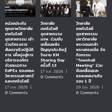
หน่วยประกัน
วิทยาลัย
วิทยาลัย
คุณภาพวิทยาลัย
เทคโนโลยี
เทคโนโลยี
เทคโนโลยี
อุตสาหกรรม
อุตสาหกรรม
อุตสาหกรรม เข้า
มจพ. ร่วมขับ
มหาวิทยาลัย
ร่วมโครงการ
เคลื่อนพลัง
พระจอมเกล้า
สัมมนาเชิงปฏิบัติ
ปัญญาประดิษฐ์
พระนครเหนือ จัด
การ เพื่อมุ่งสู่การ
ในงาน KM
กิจกรรม
บริหารองค์กร
Sharing Day
“Townhall
ด้วยแนวทาง
ครั้งที่ 13
Meeting” ร่วม
EdPEx ของคณะ
ขับเคลื่อนและ
17 ก.ค. 2026
|
วิศวกรรมศาสตร์
แถลงผลงานใน
0 Comments
และเทคโนโลยี
รอบ 1 ปี
17 ก.ค. 2026
|
29 มิ.ย. 2026
|
0 Comments
0 Comments