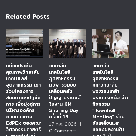
Related Posts
หน่วยประกัน
วิทยาลัย
วิทยาลัย
คุณภาพวิทยาลัย
เทคโนโลยี
เทคโนโลยี
เทคโนโลยี
อุตสาหกรรม
อุตสาหกรรม
อุตสาหกรรม เข้า
มจพ. ร่วมขับ
มหาวิทยาลัย
ร่วมโครงการ
เคลื่อนพลัง
พระจอมเกล้า
สัมมนาเชิงปฏิบัติ
ปัญญาประดิษฐ์
พระนครเหนือ จัด
การ เพื่อมุ่งสู่การ
ในงาน KM
กิจกรรม
บริหารองค์กร
Sharing Day
“Townhall
ด้วยแนวทาง
ครั้งที่ 13
Meeting” ร่วม
EdPEx ของคณะ
ขับเคลื่อนและ
17 ก.ค. 2026
|
วิศวกรรมศาสตร์
แถลงผลงานใน
0 Comments
และเทคโนโลยี
รอบ 1 ปี