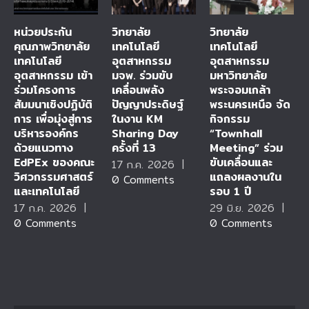
หน่วยประกัน
วิทยาลัย
วิทยาลัย
คุณภาพวิทยาลัย
เทคโนโลยี
เทคโนโลยี
เทคโนโลยี
อุตสาหกรรม
อุตสาหกรรม
อุตสาหกรรม เข้า
มจพ. ร่วมขับ
มหาวิทยาลัย
ร่วมโครงการ
เคลื่อนพลัง
พระจอมเกล้า
สัมมนาเชิงปฏิบัติ
ปัญญาประดิษฐ์
พระนครเหนือ จัด
การ เพื่อมุ่งสู่การ
ในงาน KM
กิจกรรม
บริหารองค์กร
Sharing Day
“Townhall
ด้วยแนวทาง
ครั้งที่ 13
Meeting” ร่วม
EdPEx ของคณะ
ขับเคลื่อนและ
17 ก.ค. 2026
|
วิศวกรรมศาสตร์
แถลงผลงานใน
0 Comments
และเทคโนโลยี
รอบ 1 ปี
17 ก.ค. 2026
|
29 มิ.ย. 2026
|
0 Comments
0 Comments