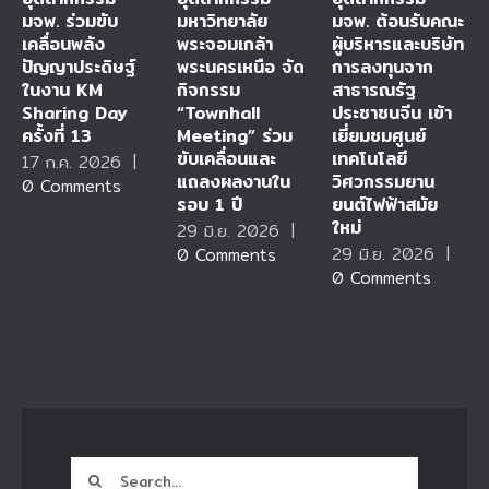
มจพ. ร่วมขับ
มหาวิทยาลัย
มจพ. ต้อนรับคณะ
เคลื่อนพลัง
พระจอมเกล้า
ผู้บริหารและบริษัท
ปัญญาประดิษฐ์
พระนครเหนือ จัด
การลงทุนจาก
ในงาน KM
กิจกรรม
สาธารณรัฐ
Sharing Day
“Townhall
ประชาชนจีน เข้า
ครั้งที่ 13
Meeting” ร่วม
เยี่ยมชมศูนย์
ขับเคลื่อนและ
เทคโนโลยี
17 ก.ค. 2026
|
แถลงผลงานใน
วิศวกรรมยาน
0 Comments
รอบ 1 ปี
ยนต์ไฟฟ้าสมัย
ใหม่
29 มิ.ย. 2026
|
29 มิ.ย. 2026
|
0 Comments
0 Comments
Search